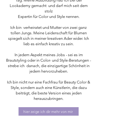
Tag. Meine Ausbildung hab ich bei der
Lookademy gemacht und darf mich seit dem
stolz
Expertin für Color und Style nennen.
Ich bin verheiratet und Mutter von zwei ganz
tollen Jungs. Meine Leidenschaft für Blumen
spiegelt sich in meiner kreativen Ader wider. Ich
lieb es einfach kreativ zu sein.
In jedem Aspekt meines Jobs - sei es im
Brautstyling oder in Color- und Style-Beratungen -
strebe ich danach, die einzigartige Schönheit in
jedem hervorzuheben.
Ich bin nicht nur eine Fachfrau für Beauty Color &
Style, sondern auch eine Künstlerin, die dazu
beiträgt, die beste Version eines jeden
herauszubringen.
hier zeige ich dir mehr von mir