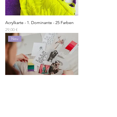
Acrylkarte - 1. Dominante - 25 Farben
Preis
29,00 €
Neu
Farbtyp Schnellcheck